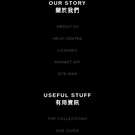
OUR STORY
關於我們
ABOUT US
HELP CENTER
LICENSES
MARKET API
SITE MAP
USEFUL STUFF
有用資訊
THE COLLECTIONS
SIZE GUIDE