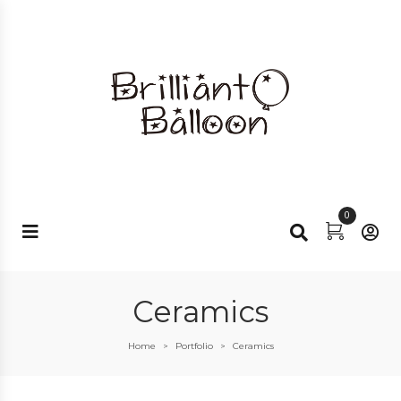
0
Ceramics
Home
Portfolio
Ceramics
>
>