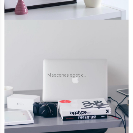
Maecenas eget c…