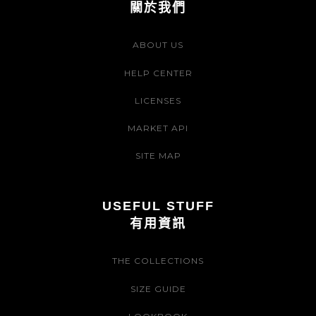
關於我們
ABOUT US
HELP CENTER
LICENSES
MARKET API
SITE MAP
USEFUL STUFF
有用資訊
THE COLLECTIONS
SIZE GUIDE