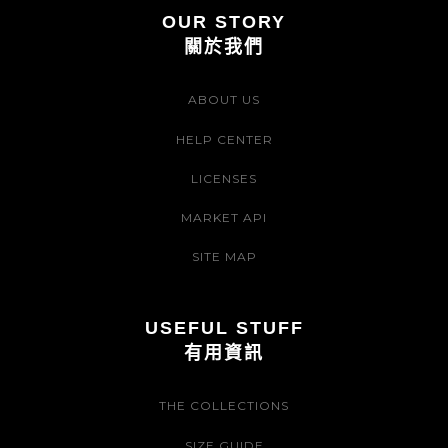
OUR STORY
關於我們
ABOUT US
HELP CENTER
LICENSES
MARKET API
SITE MAP
USEFUL STUFF
有用資訊
THE COLLECTIONS
SIZE GUIDE