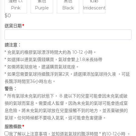
淺粉 Lt
紫色
黑色
幻彩
Pink
Purple
Black
Irridescent
$0
送貨日期
*
請注意：
* 充氦氣的橡膠氣球漂浮時間大約為 10-12 小時。
* 如選擇以連氦氣價錢購買，氣球會繫上1.8米長絲帶
* 如需將氣球座地，建議購買氣球底座。
* 如果您需要氣球持續飄浮到第2天，請選擇添加氣球持久液 ，可延
長飄浮時間至36小時左右。
警告：
* 所有氣球未充氣的狀態下， 8 歲以下的兒童可能會因未充氣或破
損的氣球而窒息。需要成人監督，因為未充氣的氣球可能會造成窒
息危險。將未充氣的氣球放在兒童接觸不到的地方，並丟棄破損的
氣球。任何時候都不要吸入氦氣，這可能會危害健康。
服務條款
*
我
了解以上注意事項，並知道氦氣球的飄浮時間 * 約10-12小時 。