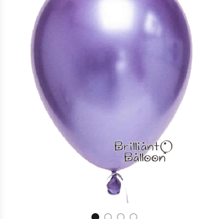
11″ 金屬紫色 Chrome Purple| Qualatex
$
5