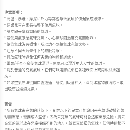
注意事項：
* 高溫、暴曬、摩擦和外力等都會導致氣球加快漏氣或爆炸。
* 建議兒童在家長指導下使用氣球。
* 請立即丟棄有缺陷的氣球。
* 請使用氣泵給氣球充氣，小心氣球因過度充氣而爆炸。
* 鋁箔氣球沒有彈性，所以請不要給氣球充氣太多。
* 注意不同天氣條件下的熱脹冷縮。
* 擺放氣球時避免任何尖銳的物體和邊緣。
* 電泵/手泵不會使氣球漂浮。氦氣可以漂浮更大尺寸的氣球。
* 對於普通的充氣氣球，它們可以用膠紙粘在各種表面上或用魚絲掛起
來。
* 如果空氣無法從開口處通過，請使用吸管插入，直到堵塞物被清除。取
出吸管並繼續充氣。
警告：
* 所有氣球未充氣的狀態下， 8 歲以下的兒童可能會因未充氣或破損的氣
球而窒息。需要成人監督，因為未充氣的氣球可能會造成窒息危險。將未
充氣的氣球放在兒童接觸不到的地方，並丟棄破損的氣球。任何時候都不
要吸入氦氣，這可能會危害健康。