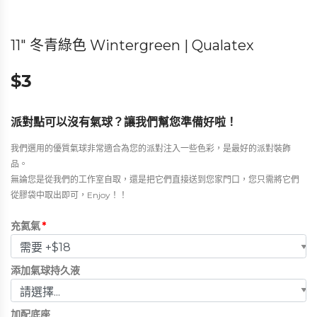
11″ 冬青綠色 Wintergreen | Qualatex
$
3
派對點可以沒有氣球？讓我們幫您準備好啦！
我們選用的優質氣球非常適合為您的派對注入一些色彩，是最好的派對裝飾
品。
無論您是從我們的工作室自取，還是把它們直接送到您家門口，您只需將它們
從膠袋中取出即可，Enjoy！！
充氦氣
*
添加氣球持久液
加配底座