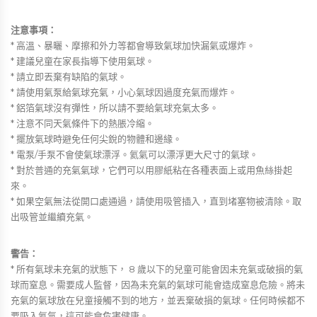
注意事項：
* 高溫、暴曬、摩擦和外力等都會導致氣球加快漏氣或爆炸。
* 建議兒童在家長指導下使用氣球。
* 請立即丟棄有缺陷的氣球。
* 請使用氣泵給氣球充氣，小心氣球因過度充氣而爆炸。
* 鋁箔氣球沒有彈性，所以請不要給氣球充氣太多。
* 注意不同天氣條件下的熱脹冷縮。
* 擺放氣球時避免任何尖銳的物體和邊緣。
* 電泵/手泵不會使氣球漂浮。氦氣可以漂浮更大尺寸的氣球。
* 對於普通的充氣氣球，它們可以用膠紙粘在各種表面上或用魚絲掛起
來。
* 如果空氣無法從開口處通過，請使用吸管插入，直到堵塞物被清除。取
出吸管並繼續充氣。
警告：
* 所有氣球未充氣的狀態下， 8 歲以下的兒童可能會因未充氣或破損的氣
球而窒息。需要成人監督，因為未充氣的氣球可能會造成窒息危險。將未
充氣的氣球放在兒童接觸不到的地方，並丟棄破損的氣球。任何時候都不
要吸入氦氣，這可能會危害健康。