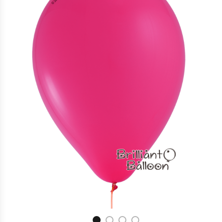
11″ 野莓色 Wildberry | Qualatex
$
3