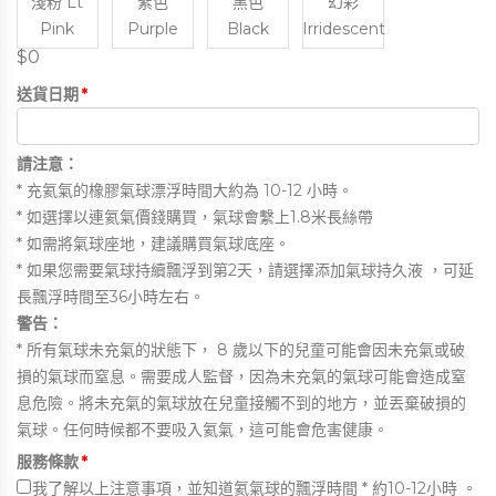
淺粉 Lt
紫色
黑色
幻彩
Pink
Purple
Black
Irridescent
$0
送貨日期
*
請注意：
* 充氦氣的橡膠氣球漂浮時間大約為 10-12 小時。
* 如選擇以連氦氣價錢購買，氣球會繫上1.8米長絲帶
* 如需將氣球座地，建議購買氣球底座。
* 如果您需要氣球持續飄浮到第2天，請選擇添加氣球持久液 ，可延
長飄浮時間至36小時左右。
警告：
* 所有氣球未充氣的狀態下， 8 歲以下的兒童可能會因未充氣或破
損的氣球而窒息。需要成人監督，因為未充氣的氣球可能會造成窒
息危險。將未充氣的氣球放在兒童接觸不到的地方，並丟棄破損的
氣球。任何時候都不要吸入氦氣，這可能會危害健康。
服務條款
*
我
了解以上注意事項，並知道氦氣球的飄浮時間 * 約10-12小時 。