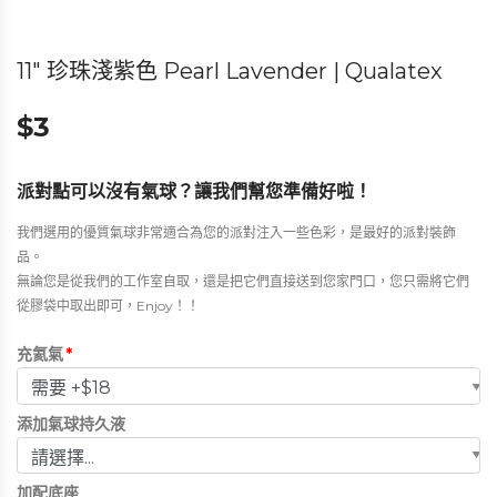
11″ 珍珠淺紫色 Pearl Lavender | Qualatex
$
3
派對點可以沒有氣球？讓我們幫您準備好啦！
我們選用的優質氣球非常適合為您的派對注入一些色彩，是最好的派對裝飾
品。
無論您是從我們的工作室自取，還是把它們直接送到您家門口，您只需將它們
從膠袋中取出即可，Enjoy！！
充氦氣
*
添加氣球持久液
加配底座