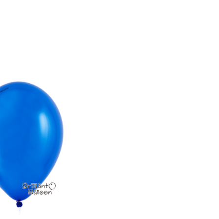
 珍珠深藍色
lSapphire
|
atex