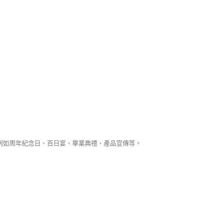
動，例如周年紀念日、百日宴、畢業典禮、產品宣傳等。