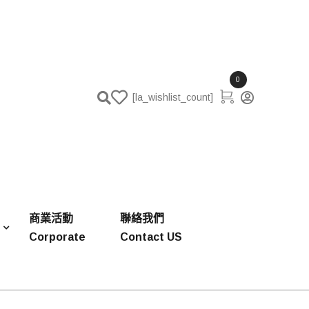
0
[la_wishlist_count]
商業活動
聯絡我們
Corporate
Contact US