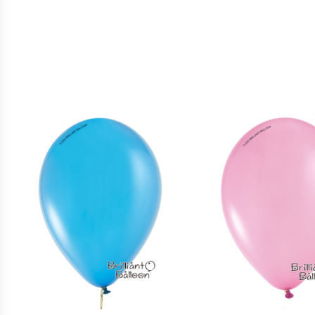
11″ 藍綠色
Robin’s Egg
11″ 珍珠粉紅色
Blue |
Pearl Pink |
Qualatex
Qualatex
$
3
$
3