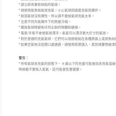
* 請立即丟棄有缺陷的氣球。
* 請使用氣泵給氣球充氣，小心氣球因過度充氣而爆炸。
* 鋁箔氣球沒有彈性，所以請不要給氣球充氣太多。
* 注意不同天氣條件下的熱脹冷縮。
* 擺放氣球時避免任何尖銳的物體和邊緣。
* 電泵/手泵不會使氣球漂浮。氦氣可以漂浮更大尺寸的氣球。
* 對於普通的充氣氣球，它們可以用膠紙粘在各種表面上或用魚絲
* 如果空氣無法從開口處通過，請使用吸管插入，直到堵塞物被
警告：
* 所有氣球未充氣的狀態下， 8 歲以下的兒童可能會因未充
時候都不要吸入氦氣，這可能會危害健康。