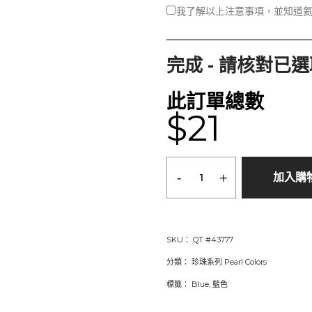
我
了解以上注意事項，並知道氦氣球
完成 - 請核對已
此訂單總數
$21
-
+
加入購
SKU：
QT #43777
分類：
珍珠系列 Pearl Colors
標籤：
Blue
,
藍色