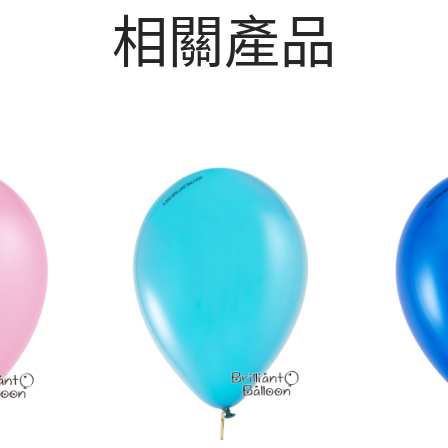
相關產品
16″ 加勒比藍色
11″
Caribbean
Pear
Blue |
Blue 
Qualatex
Qual
$
12
$
3