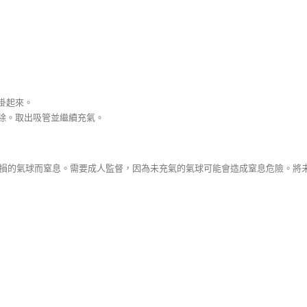
掛起來。
清除。取出吸管並繼續充氣。
氣或破損的氣球而窒息。需要成人監督，因為未充氣的氣球可能會造成窒息危險。