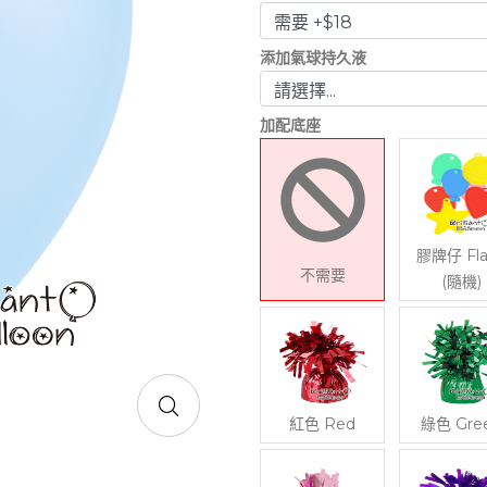
添加氣球持久液
加配底座
膠牌仔 Fla
不需要
(隨機)
紅色 Red
綠色 Gre