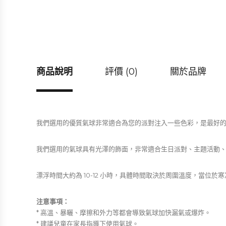
商品說明
評價 (0)
關於品牌
我們選用的優質氣球非常適合為您的派對注入一些色彩，是最好
我們選用的氣球具有光澤的飾面，非常適合生日派對、主題活動、節日
漂浮時間大約為 10-12 小時，具體時間取決於周圍溫度，當位於
注意事項：
* 高溫、暴曬、摩擦和外力等都會導致氣球加快漏氣或爆炸。
* 建議兒童在家長指導下使用氣球。