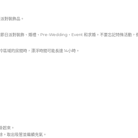
的派對裝飾品。
派對裝飾、婚禮、Pre-Wedding、Event 和求婚。不要忘記特殊活
寒冷區域的房間時，漂浮時間可能長達 14小時。
掛起來。
清除。取出吸管並繼續充氣。