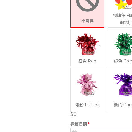
膠牌仔 Fla
不需要
(隨機)
紅色 Red
綠色 Gre
淺粉 Lt Pink
紫色 Purp
$0
送貨日期
*