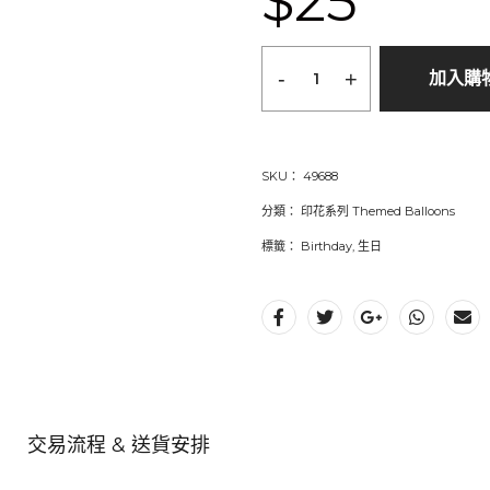
$25
-
+
加入購
SKU：
49688
分類：
印花系列 Themed Balloons
標籤：
Birthday
,
生日
交易流程 & 送貨安排