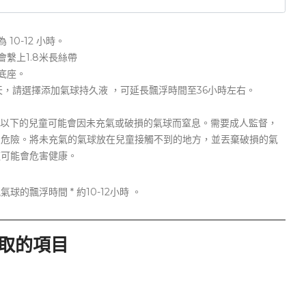
10-12 小時。
會繫上1.8米長絲帶
底座。
天，請選擇添加氣球持久液 ，可延長飄浮時間至36小時左右。
8 歲以下的兒童可能會因未充氣或破損的氣球而窒息。需要成人監督，
息危險。將未充氣的氣球放在兒童接觸不到的地方，並丟棄破損的氣
這可能會危害健康。
的飄浮時間 * 約10-12小時 。
選取的項目