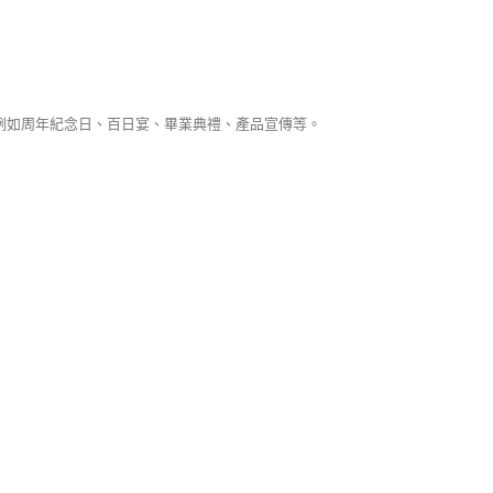
動，例如周年紀念日、百日宴、畢業典禮、產品宣傳等。