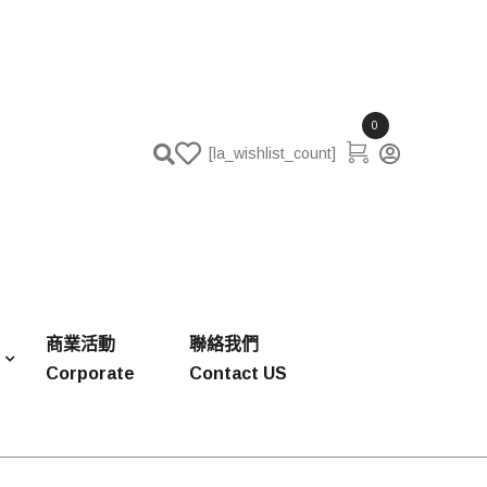
0
[la_wishlist_count]
商業活動
聯絡我們
Corporate
Contact US