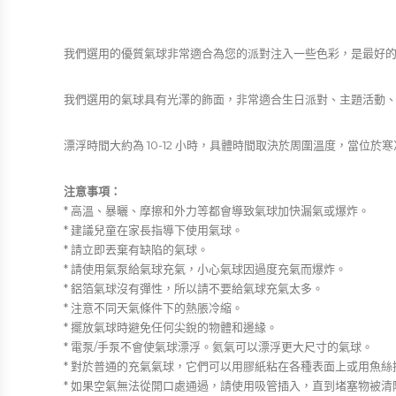
我們選用的優質氣球非常適合為您的派對注入一些色彩，是最好
我們選用的氣球具有光澤的飾面，非常適合生日派對、主題活動、節日
漂浮時間大約為 10-12 小時，具體時間取決於周圍溫度，當位於
注意事項：
* 高溫、暴曬、摩擦和外力等都會導致氣球加快漏氣或爆炸。
* 建議兒童在家長指導下使用氣球。
* 請立即丟棄有缺陷的氣球。
* 請使用氣泵給氣球充氣，小心氣球因過度充氣而爆炸。
* 鋁箔氣球沒有彈性，所以請不要給氣球充氣太多。
* 注意不同天氣條件下的熱脹冷縮。
* 擺放氣球時避免任何尖銳的物體和邊緣。
* 電泵/手泵不會使氣球漂浮。氦氣可以漂浮更大尺寸的氣球。
* 對於普通的充氣氣球，它們可以用膠紙粘在各種表面上或用魚絲
* 如果空氣無法從開口處通過，請使用吸管插入，直到堵塞物被