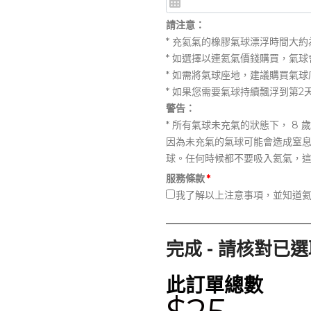
請注意：
* 充氦氣的橡膠氣球漂浮時間大約為 
* 如選擇以連氦氣價錢購買，氣球
* 如需將氣球座地，建議購買氣球
* 如果您需要氣球持續飄浮到第2
警告：
* 所有氣球未充氣的狀態下， 
因為未充氣的氣球可能會造成窒
球。任何時候都不要吸入氦氣，
服務條款
*
我
了解以上注意事項，並知道氦氣球
完成 - 請核對已
此訂單總數