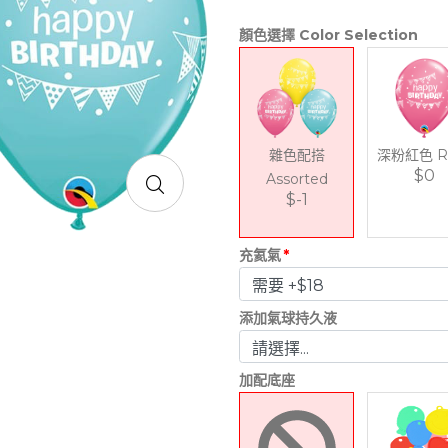
顏色選擇 Color Selection
雜色配搭
深粉紅色 R
$0
Assorted
$-1
充氦氣
*
添加氣球持久液
加配底座