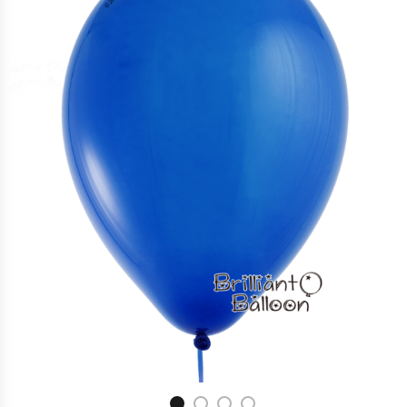
16″ 藍色 Dark Blue | Qualatex
$
12