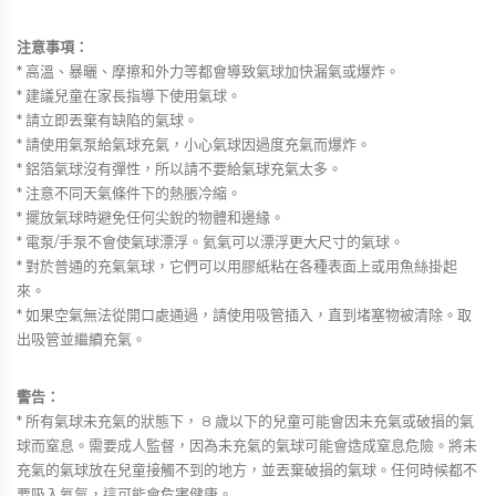
注意事項：
* 高溫、暴曬、摩擦和外力等都會導致氣球加快漏氣或爆炸。
* 建議兒童在家長指導下使用氣球。
* 請立即丟棄有缺陷的氣球。
* 請使用氣泵給氣球充氣，小心氣球因過度充氣而爆炸。
* 鋁箔氣球沒有彈性，所以請不要給氣球充氣太多。
* 注意不同天氣條件下的熱脹冷縮。
* 擺放氣球時避免任何尖銳的物體和邊緣。
* 電泵/手泵不會使氣球漂浮。氦氣可以漂浮更大尺寸的氣球。
* 對於普通的充氣氣球，它們可以用膠紙粘在各種表面上或用魚絲掛起
來。
* 如果空氣無法從開口處通過，請使用吸管插入，直到堵塞物被清除。取
出吸管並繼續充氣。
警告：
* 所有氣球未充氣的狀態下， 8 歲以下的兒童可能會因未充氣或破損的氣
球而窒息。需要成人監督，因為未充氣的氣球可能會造成窒息危險。將未
充氣的氣球放在兒童接觸不到的地方，並丟棄破損的氣球。任何時候都不
要吸入氦氣，這可能會危害健康。