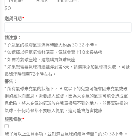
Purple
Black
Irridescent
$0
送貨日期
*
請注意：
* 充氦氣的橡膠氣球漂浮時間大約為 30-32 小時。
* 如選擇以連氦氣價錢購買，氣球會繫上1.8米長絲帶
* 如需將氣球座地，建議購買氣球底座。
* 如果您需要氣球持續飄浮到第3天，請選擇添加氣球持久液 ，可延
長飄浮時間至72小時左右。
警告：
* 所有氣球未充氣的狀態下， 8 歲以下的兒童可能會因未充氣或破
損的氣球而窒息。需要成人監督，因為未充氣的氣球可能會造成窒
息危險。將未充氣的氣球放在兒童接觸不到的地方，並丟棄破損的
氣球。任何時候都不要吸入氦氣，這可能會危害健康。
服務條款
*
我
了解以上注意事項，並知道氦氣球的飄浮時間 * 約30-32小時 。