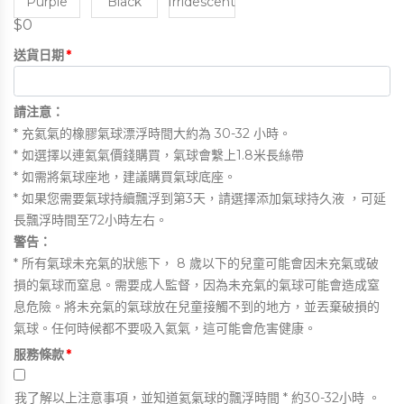
Purple
Black
Irridescent
$0
送貨日期
*
請注意：
* 充氦氣的橡膠氣球漂浮時間大約為 30-32 小時。
* 如選擇以連氦氣價錢購買，氣球會繫上1.8米長絲帶
* 如需將氣球座地，建議購買氣球底座。
* 如果您需要氣球持續飄浮到第3天，請選擇添加氣球持久液 ，可延
長飄浮時間至72小時左右。
警告：
* 所有氣球未充氣的狀態下， 8 歲以下的兒童可能會因未充氣或破
損的氣球而窒息。需要成人監督，因為未充氣的氣球可能會造成窒
息危險。將未充氣的氣球放在兒童接觸不到的地方，並丟棄破損的
氣球。任何時候都不要吸入氦氣，這可能會危害健康。
服務條款
*
我
了解以上注意事項，並知道氦氣球的飄浮時間 * 約30-32小時 。