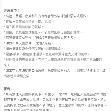
注意事項：
* 高溫、暴曬、摩擦和外力等都會導致氣球加快漏氣或爆炸。
* 建議兒童在家長指導下使用氣球。
* 請立即丟棄有缺陷的氣球。
* 請使用氣泵給氣球充氣，小心氣球因過度充氣而爆炸。
* 鋁箔氣球沒有彈性，所以請不要給氣球充氣太多。
* 注意不同天氣條件下的熱脹冷縮。
* 擺放氣球時避免任何尖銳的物體和邊緣。
* 電泵/手泵不會使氣球漂浮。氦氣可以漂浮更大尺寸的氣球。
* 對於普通的充氣氣球，它們可以用膠紙粘在各種表面上或用魚絲掛起
來。
* 如果空氣無法從開口處通過，請使用吸管插入，直到堵塞物被清除。取
出吸管並繼續充氣。
警告：
* 所有氣球未充氣的狀態下， 8 歲以下的兒童可能會因未充氣或破損的氣
球而窒息。需要成人監督，因為未充氣的氣球可能會造成窒息危險。將未
充氣的氣球放在兒童接觸不到的地方，並丟棄破損的氣球。任何時候都不
要吸入氦氣，這可能會危害健康。