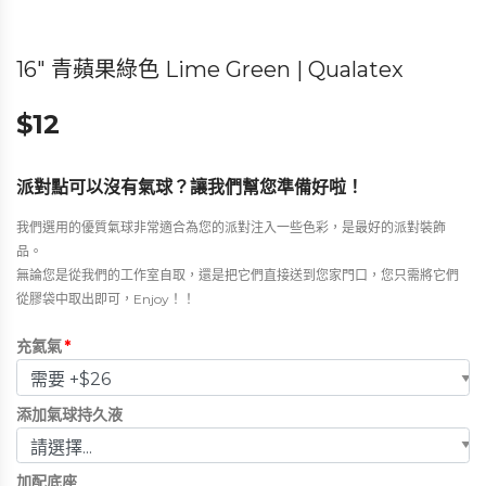
16″ 青蘋果綠色 Lime Green | Qualatex
$
12
派對點可以沒有氣球？讓我們幫您準備好啦！
我們選用的優質氣球非常適合為您的派對注入一些色彩，是最好的派對裝飾
品。
無論您是從我們的工作室自取，還是把它們直接送到您家門口，您只需將它們
從膠袋中取出即可，Enjoy！！
充氦氣
*
添加氣球持久液
加配底座