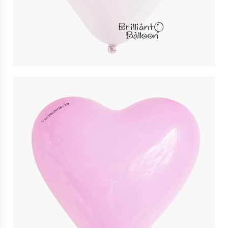
11″ 白色心形 White Heart | Qualatex
$
4