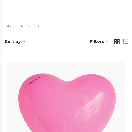
Show
16
32
50
Sort by
Filters