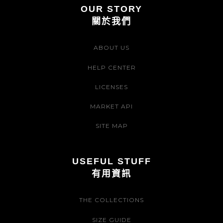
OUR STORY
關於我們
ABOUT US
HELP CENTER
LICENSES
MARKET API
SITE MAP
USEFUL STUFF
有用資訊
THE COLLECTIONS
SIZE GUIDE