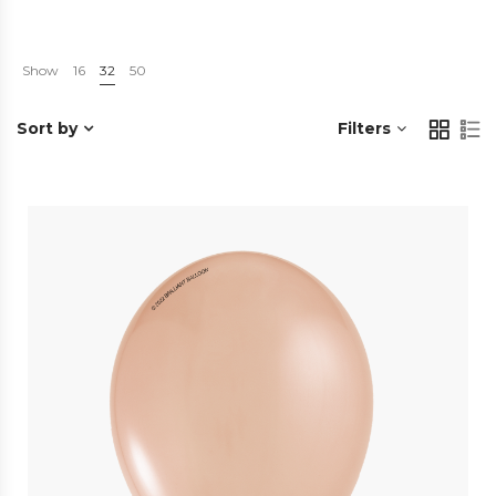
Show
16
32
50
Sort by
Filters